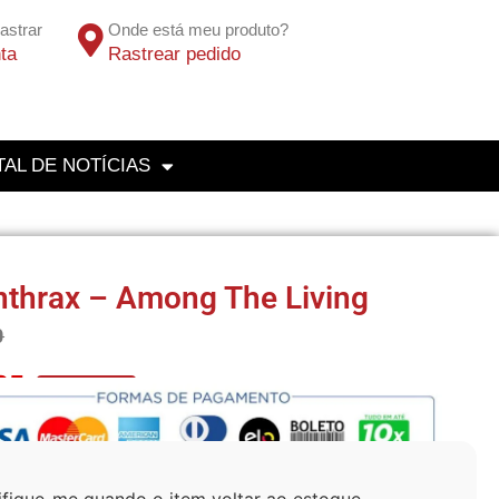
astrar
Onde está meu produto?
ta
Rastrear pedido
AL DE NOTÍCIAS
thrax – Among The Living
0
25
No Pix 5% OFF
ifique-me quando o item voltar ao estoque