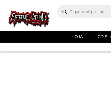
LOJA
CD’S