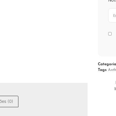
Categori
Tags
Ant
ões (0)