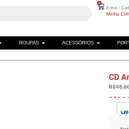
0
Entrar / Cad
Minha Con
ROUPAS
ACESSÓRIOS
PORT
CD An
R$
95,0
R$
90,
Not