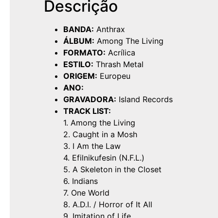
Descrição
BANDA:
Anthrax
ÁLBUM:
Among The Living
FORMATO:
Acrílica
ESTILO:
Thrash Metal
ORIGEM:
Europeu
ANO:
GRAVADORA:
Island Records
TRACK LIST:
1. Among the Living
2. Caught in a Mosh
3. I Am the Law
4. Efilnikufesin (N.F.L.)
5. A Skeleton in the Closet
6. Indians
7. One World
8. A.D.I. / Horror of It All
9. Imitation of Life