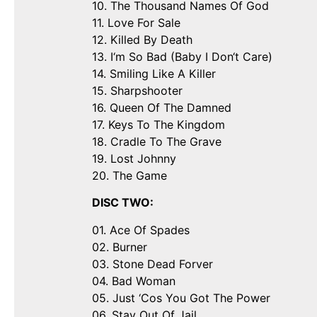
10. The Thousand Names Of God
11. Love For Sale
12. Killed By Death
13. I‘m So Bad (Baby I Don‘t Care)
14. Smiling Like A Killer
15. Sharpshooter
16. Queen Of The Damned
17. Keys To The Kingdom
18. Cradle To The Grave
19. Lost Johnny
20. The Game
DISC TWO:
01. Ace Of Spades
02. Burner
03. Stone Dead Forver
04. Bad Woman
05. Just ‘Cos You Got The Power
06. Stay Out Of Jail