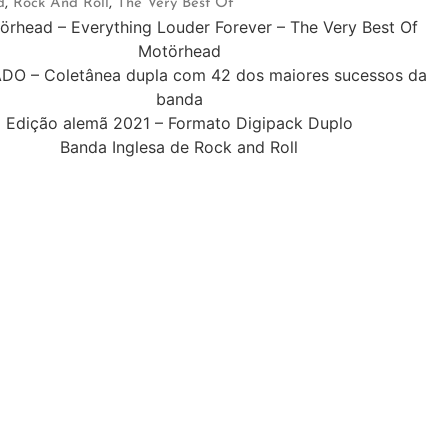
d
,
Rock And Roll
,
The Very Best Of
rhead – Everything Louder Forever – The Very Best Of
Motörhead
O – Coletânea dupla com 42 dos maiores sucessos da
banda
Edição alemã 2021 – Formato Digipack Duplo
Banda Inglesa de Rock and Roll