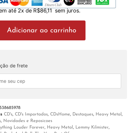
 em até 2x de
R$
86,11
sem juros.
Adicionar ao carrinho
ção de frete
538685978
as
CD's
,
CD's Importados
,
CDsHome
,
Destaques
,
Heavy Metal
,
s
,
Novidades e Reposicoes
ything Louder Forever
,
Heavy Metal
,
Lemmy Kilmister
,