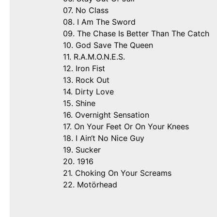
07. No Class
08. I Am The Sword
09. The Chase Is Better Than The Catch
10. God Save The Queen
11. R.A.M.O.N.E.S.
12. Iron Fist
13. Rock Out
14. Dirty Love
15. Shine
16. Overnight Sensation
17. On Your Feet Or On Your Knees
18. I Ain‘t No Nice Guy
19. Sucker
20. 1916
21. Choking On Your Screams
22. Motörhead