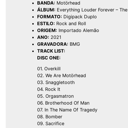
BANDA:
Motörhead
ÁLBUM:
Everything Louder Forever – The
FORMATO:
Digipack Duplo
ESTILO:
Rock and Roll
ORIGEM:
Importado Alemão
ANO:
2021
GRAVADORA:
BMG
TRACK LIST:
DISC ONE:
01. Overkill
02. We Are Motörhead
03. Snaggletooth
04. Rock It
05. Orgasmatron
06. Brotherhood Of Man
07. In The Name Of Tragedy
08. Bomber
09. Sacrifice