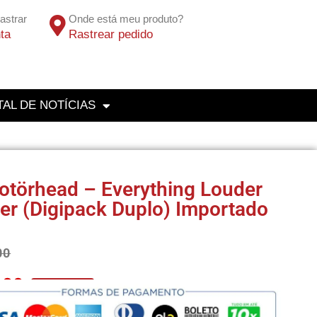
astrar
Onde está meu produto?
ta
Rastrear pedido
AL DE NOTÍCIAS
törhead – Everything Louder
er (Digipack Duplo) Importado
00
,00
No Pix 5% OFF