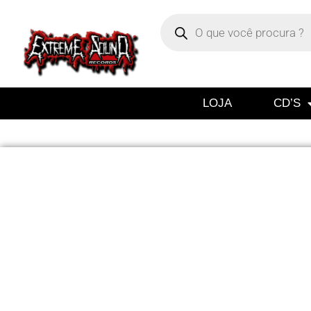
LOJA
CD’S