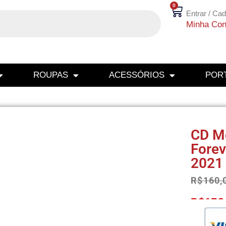
0
Entrar / Cad
Minha Con
ROUPAS
ACESSÓRIOS
PORT
CD Mo
Forev
2021
R$
160,
R$
152