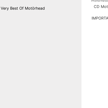
Motörhea
CD Motö
 Very Best Of Motörhead
IMPORTAD