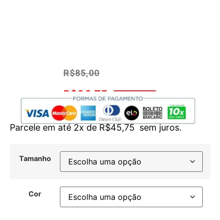
R$
85,00
R$
80,75
No Pix 5% OFF
Parcele em até 2x de
R$
45,75
sem juros.
Tamanho
Cor