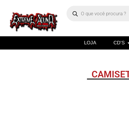
LOJA
CD’S
CAMISET