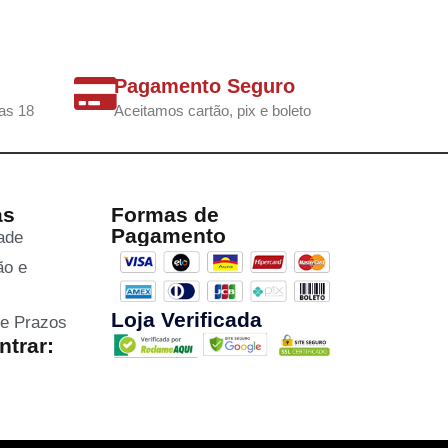
Pagamento Seguro
as 18
Aceitamos cartão, pix e boleto
as
Formas de
Pagamento
dade
ão e
Loja Verificada
 e Prazos
trar: