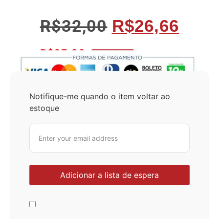
R$
32,00
R$
26,66
R$
25,33
No Pix 5% OFF
Notifique-me quando o item voltar ao
estoque