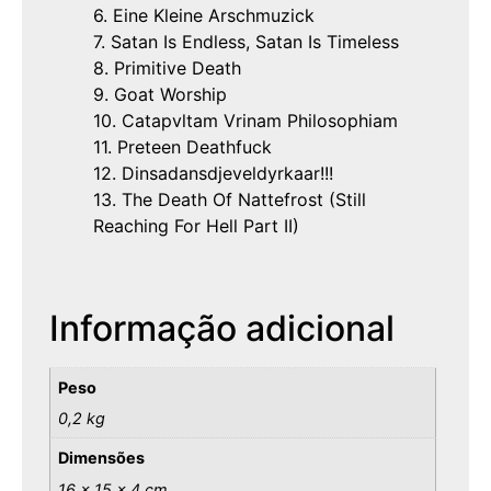
6. Eine Kleine Arschmuzick
7. Satan Is Endless, Satan Is Timeless
8. Primitive Death
9. Goat Worship
10. Catapvltam Vrinam Philosophiam
11. Preteen Deathfuck
12. Dinsadansdjeveldyrkaar!!!
13. The Death Of Nattefrost (Still
Reaching For Hell Part II)
Informação adicional
Peso
0,2 kg
Dimensões
16 × 15 × 4 cm