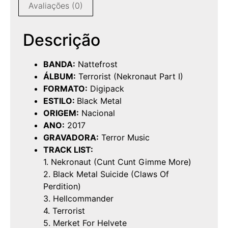
Avaliações (0)
Descrição
BANDA:
Nattefrost
ÁLBUM:
Terrorist (Nekronaut Part I)
FORMATO:
Digipack
ESTILO:
Black Metal
ORIGEM:
Nacional
ANO:
2017
GRAVADORA:
Terror Music
TRACK LIST:
1. Nekronaut (Cunt Cunt Gimme More)
2. Black Metal Suicide (Claws Of
Perdition)
3. Hellcommander
4. Terrorist
5. Merket For Helvete