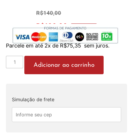
R$
140,00
R$
133,00
No Pix 5% OFF
Parcele em até 2x de
R$
75,35
sem juros.
Adicionar ao carrinho
Simulação de frete