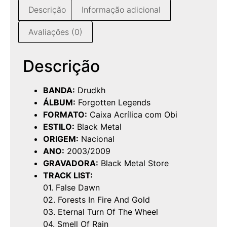
Descrição
Informação adicional
Avaliações (0)
Descrição
BANDA:
Drudkh
ÁLBUM:
Forgotten Legends
FORMATO:
Caixa Acrílica com Obi
ESTILO:
Black Metal
ORIGEM:
Nacional
ANO:
2003/2009
GRAVADORA:
Black Metal Store
TRACK LIST:
01. False Dawn
02. Forests In Fire And Gold
03. Eternal Turn Of The Wheel
04. Smell Of Rain