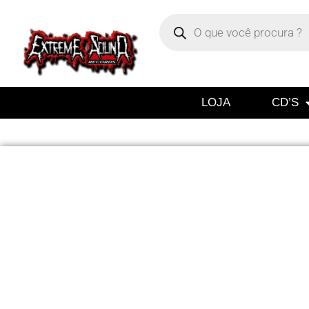
LOJA
CD’S