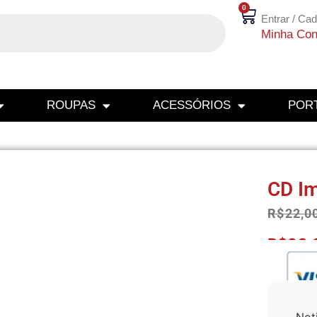
0
Entrar / Cad
Minha Con
ROUPAS
ACESSÓRIOS
PORT
CD Im
R$
22,0
R$
20,
Not