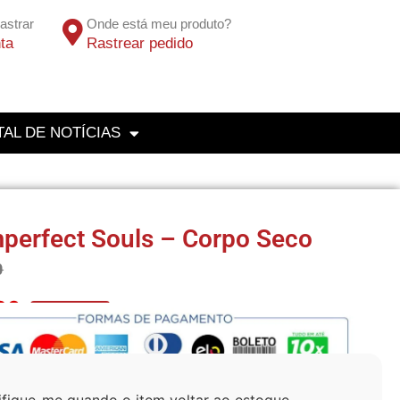
astrar
Onde está meu produto?
ta
Rastrear pedido
AL DE NOTÍCIAS
perfect Souls – Corpo Seco
0
90
No Pix 5% OFF
ifique-me quando o item voltar ao estoque