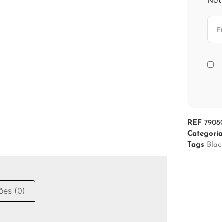
REF
7908
Categori
Tags
Blac
ões (0)