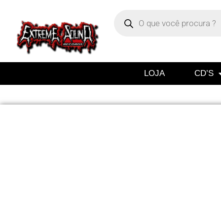
LOJA
CD’S