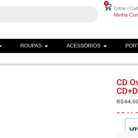
0
Entrar / Cad
Minha Con
ROUPAS
ACESSÓRIOS
PORT
CD Ov
CD+D
R$
44,0
R$
41,