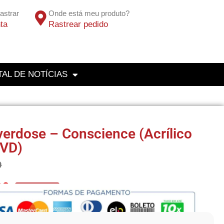
astrar
Onde está meu produto?
ta
Rastrear pedido
AL DE NOTÍCIAS
erdose – Conscience (Acrílico
VD)
0
80
No Pix 5% OFF