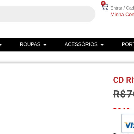
0
Entrar / Cad
Minha Con
ROUPAS
ACESSÓRIOS
PORT
CD Ri
R$
7
R$
49,