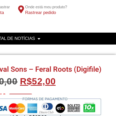
astrar
Onde está meu produto?
ta
Rastrear pedido
AL DE NOTÍCIAS
val Sons – Feral Roots (Digifile)
0,00
R$
52,00
40
No Pix 5% OFF