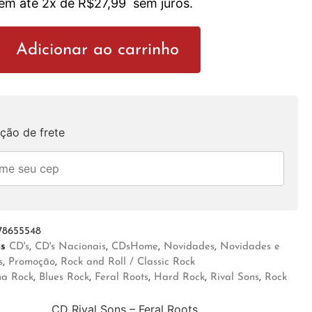
 em até 2x de
R$
27,99
sem juros.
Adicionar ao carrinho
ção de frete
78655548
as
CD's
,
CD's Nacionais
,
CDsHome
,
Novidades
,
Novidades e
s
,
Promoção
,
Rock and Roll / Classic Rock
na Rock
,
Blues Rock
,
Feral Roots
,
Hard Rock
,
Rival Sons
,
Rock
CD Rival Sons – Feral Roots