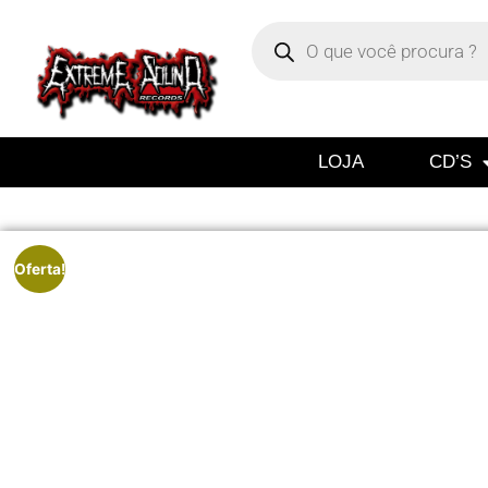
LOJA
CD’S
Oferta!