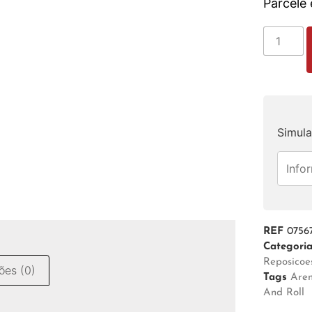
Parcele
Simula
REF
0756
Categori
Reposicoe
ões (0)
Tags
Are
And Roll