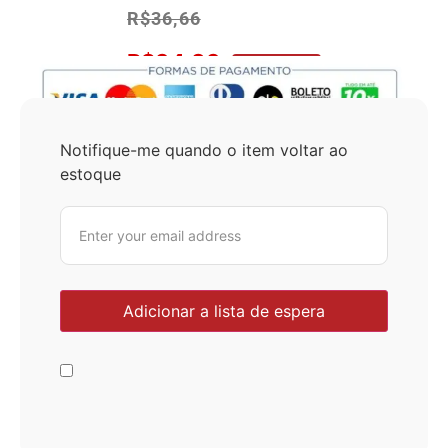
R$
36,66
R$
34,83
No Pix 5% OFF
Notifique-me quando o item voltar ao
estoque