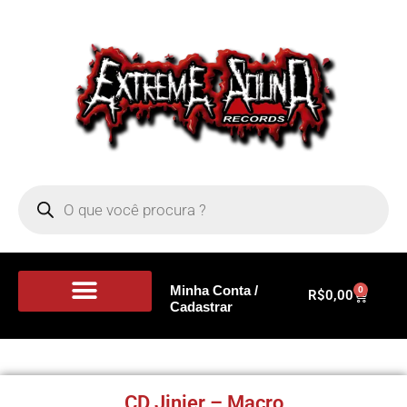
Minha Conta /
0
R$
0,00
Cadastrar
Portal de Notícias
CD Jinjer – Macro