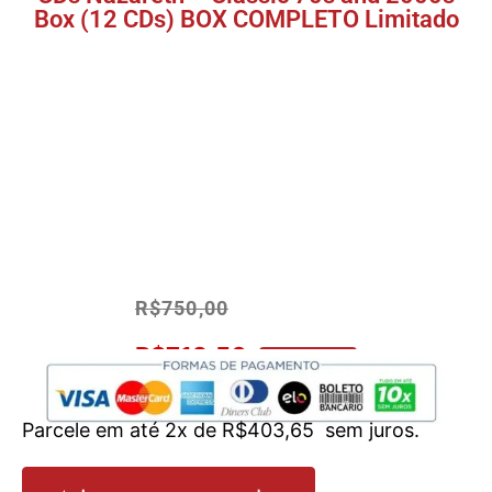
Box (12 CDs) BOX COMPLETO Limitado
R$
750,00
R$
712,50
No Pix 5% OFF
Parcele em até 2x de
R$
403,65
sem juros.