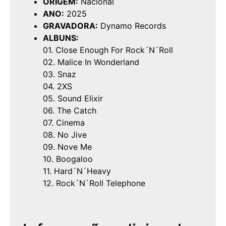
ORIGEM:
Nacional
ANO:
2025
GRAVADORA:
Dynamo Records
ALBUNS:
01. Close Enough For Rock´N´Roll
02. Malice In Wonderland
03. Snaz
04. 2XS
05. Sound Elixir
06. The Catch
07. Cinema
08. No Jive
09. Nove Me
10. Boogaloo
11. Hard´N´Heavy
12. Rock´N`Roll Telephone