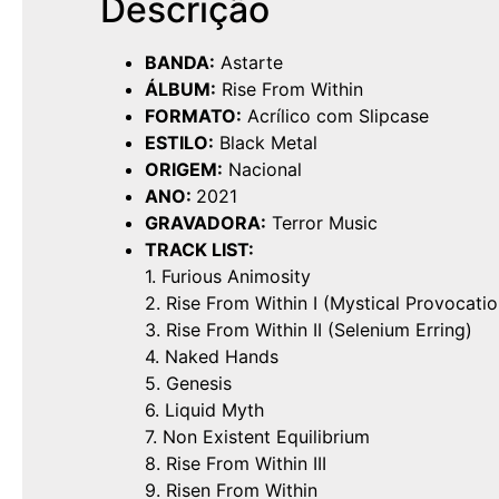
Descrição
BANDA:
Astarte
ÁLBUM:
Rise From Within
FORMATO:
Acrílico com Slipcase
ESTILO:
Black Metal
ORIGEM:
Nacional
ANO:
2021
GRAVADORA:
Terror Music
TRACK LIST:
1. Furious Animosity
2. Rise From Within I (Mystical Provocatio
3. Rise From Within II (Selenium Erring)
4. Naked Hands
5. Genesis
6. Liquid Myth
7. Non Existent Equilibrium
8. Rise From Within III
9. Risen From Within