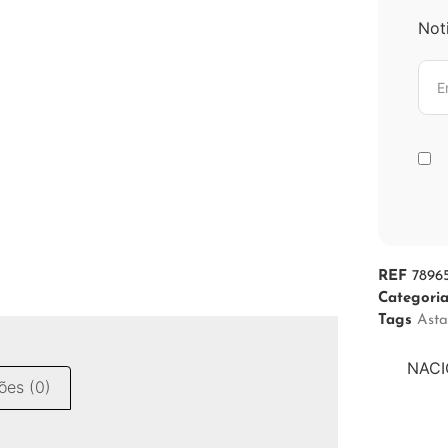
Not
REF
7896
Categori
Tags
Asta
NACI
ões (0)