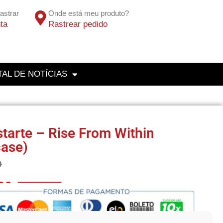
astrar
Onde está meu produto?
ta
Rastrear pedido
AL DE NOTÍCIAS
tarte – Rise From Within
case)
0
20
No Pix 5% OFF