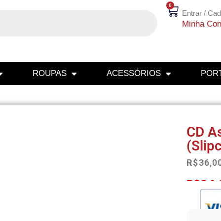
0
Entrar / Cad
Minha Con
ROUPAS
ACESSÓRIOS
PORT
CD As
(Slip
R$
36,0
R$
34,