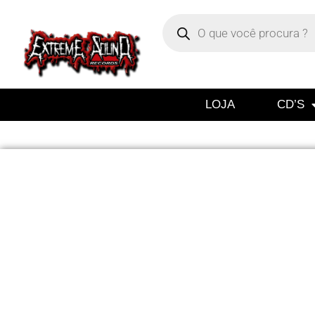
LOJA
CD’S