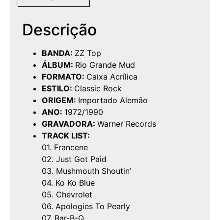
Descrição
BANDA:
ZZ Top
ÁLBUM:
Rio Grande Mud
FORMATO:
Caixa Acrílica
ESTILO:
Classic Rock
ORIGEM:
Importado Alemão
ANO:
1972/1990
GRAVADORA:
Warner Records
TRACK LIST:
01. Francene
02. Just Got Paid
03. Mushmouth Shoutin’
04. Ko Ko Blue
05. Chevrolet
06. Apologies To Pearly
07. Bar-B-Q