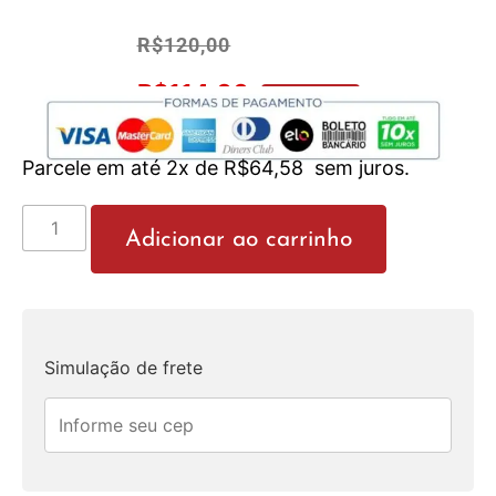
R$
120,00
R$
114,00
No Pix 5% OFF
Parcele em até 2x de
R$
64,58
sem juros.
Adicionar ao carrinho
Simulação de frete