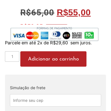
R$
65,00
R$
55,00
R$
52,25
No Pix 5% OFF
Parcele em até 2x de
R$
29,60
sem juros.
Adicionar ao carrinho
Simulação de frete