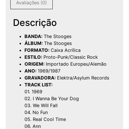
Avaliações (0)
Descrição
BANDA:
The Stooges
ÁLBUM:
The Stooges
FORMATO:
Caixa Acrílica
ESTILO:
Proto-Punk/Classic Rock
ORIGEM:
Importado Europeu/Alemão
ANO:
1969/1987
GRAVADORA:
Elektra/Asylum Records
TRACK LIST:
01. 1969
02. I Wanna Be Your Dog
03. We Will Fall
04. No Fun
05. Real Cool Time
06. Ann