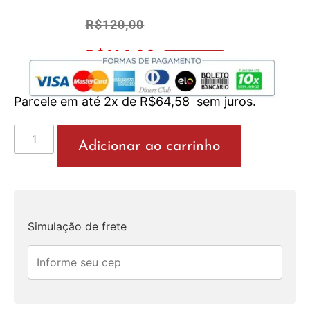
R$
120,00
R$
114,00
No Pix 5% OFF
Parcele em até 2x de
R$
64,58
sem juros.
Adicionar ao carrinho
Simulação de frete