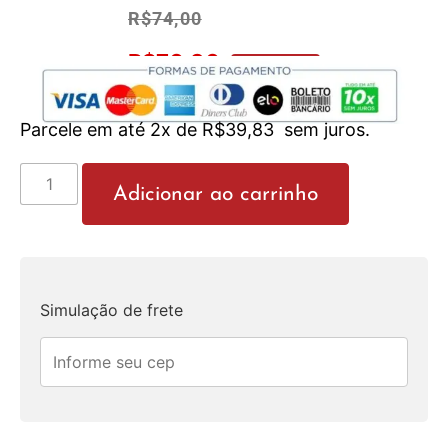
R$
74,00
R$
70,30
No Pix 5% OFF
Parcele em até 2x de
R$
39,83
sem juros.
Adicionar ao carrinho
Simulação de frete