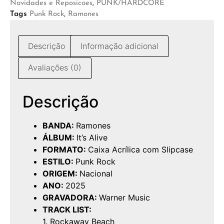
Novidades e Reposicoes
,
PUNK/HARDCORE
Tags
Punk Rock
,
Ramones
Descrição
Informação adicional
Avaliações (0)
Descrição
BANDA:
Ramones
ÁLBUM:
It’s Alive
FORMATO:
Caixa Acrílica com Slipcase
ESTILO:
Punk Rock
ORIGEM:
Nacional
ANO:
2025
GRAVADORA:
Warner Music
TRACK LIST:
1. Rockaway Beach