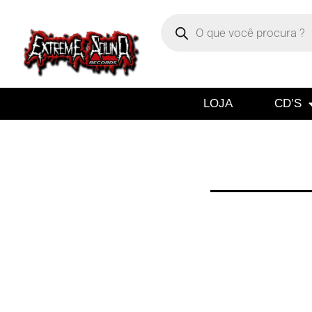
LOJA
CD’S