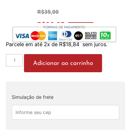
R$
35,00
R$
33,25
No Pix 5% OFF
Parcele em até 2x de
R$
18,84
sem juros.
Adicionar ao carrinho
Simulação de frete