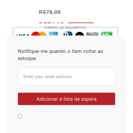
R$
78,00
R$
74,10
No Pix 5% OFF
Notifique-me quando o item voltar ao
estoque