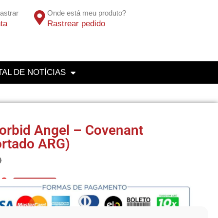
astrar
Onde está meu produto?
ta
Rastrear pedido
AL DE NOTÍCIAS
orbid Angel – Covenant
ortado ARG)
0
10
No Pix 5% OFF