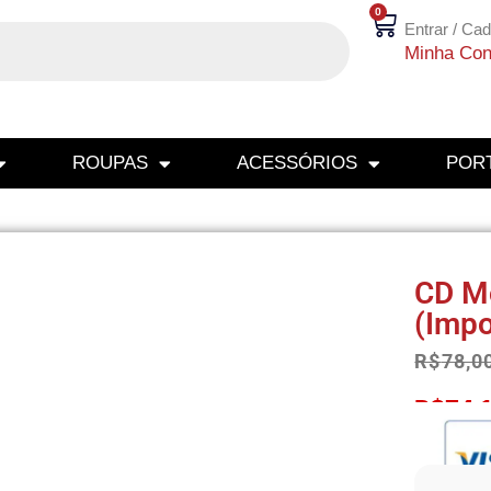
0
Entrar / Cad
Minha Con
ROUPAS
ACESSÓRIOS
PORT
CD M
(Imp
R$
78,0
R$
74,