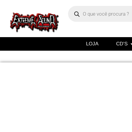
LOJA
CD’S