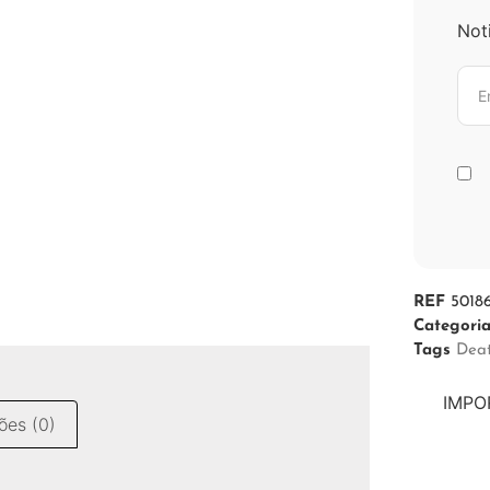
Not
REF
5018
Categori
Tags
Dea
IMPOR
ões (0)