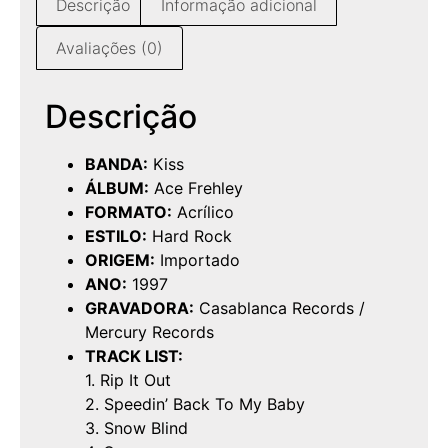
Descrição
Informação adicional
Avaliações (0)
Descrição
BANDA:
Kiss
ÁLBUM:
Ace Frehley
FORMATO:
Acrílico
ESTILO:
Hard Rock
ORIGEM:
Importado
ANO:
1997
GRAVADORA:
Casablanca Records /
Mercury Records
TRACK LIST:
1. Rip It Out
2. Speedin’ Back To My Baby
3. Snow Blind