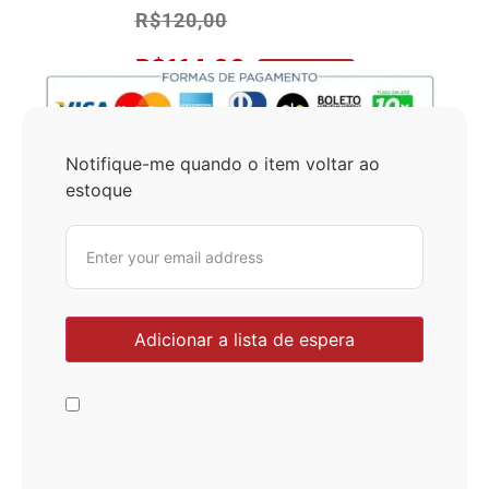
R$
120,00
R$
114,00
No Pix 5% OFF
Notifique-me quando o item voltar ao
estoque