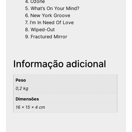
4. Ozone
5. What’s On Your Mind?
6. New York Groove
7. I’m In Need Of Love
8. Wiped-Out
9. Fractured Mirror
Informação adicional
Peso
0,2 kg
Dimensões
16 × 15 × 4 cm