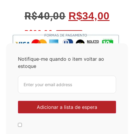
R$
40,00
R$
34,00
R$
32,30
No Pix 5% OFF
Notifique-me quando o item voltar ao
estoque