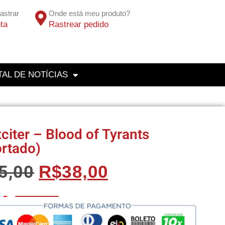
astrar
Onde está meu produto?
ta
Rastrear pedido
AL DE NOTÍCIAS
citer – Blood of Tyrants
rtado)
5,00
R$
38,00
10
No Pix 5% OFF