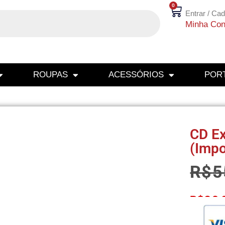
0
Entrar / Cad
Minha Con
ROUPAS
ACESSÓRIOS
PORT
CD Ex
(Impo
R$
5
R$
36,