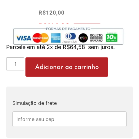
R$
120,00
R$
114,00
No Pix 5% OFF
Parcele em até 2x de
R$
64,58
sem juros.
Adicionar ao carrinho
Simulação de frete