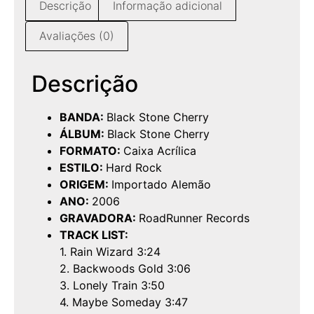
Descrição
Informação adicional
Avaliações (0)
Descrição
BANDA:
Black Stone Cherry
ÁLBUM:
Black Stone Cherry
FORMATO:
Caixa Acrílica
ESTILO:
Hard Rock
ORIGEM:
Importado Alemão
ANO:
2006
GRAVADORA:
RoadRunner Records
TRACK LIST:
1. Rain Wizard 3:24
2. Backwoods Gold 3:06
3. Lonely Train 3:50
4. Maybe Someday 3:47