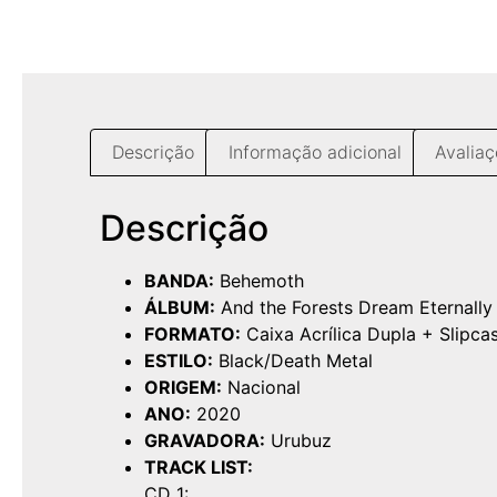
Descrição
Informação adicional
Avaliaç
Descrição
BANDA:
Behemoth
ÁLBUM:
And the Forests Dream Eternally
FORMATO:
Caixa Acrílica Dupla + Slipca
ESTILO:
Black/Death Metal
ORIGEM:
Nacional
ANO:
2020
GRAVADORA:
Urubuz
TRACK LIST:
CD 1: