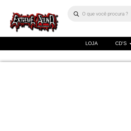
LOJA
CD’S