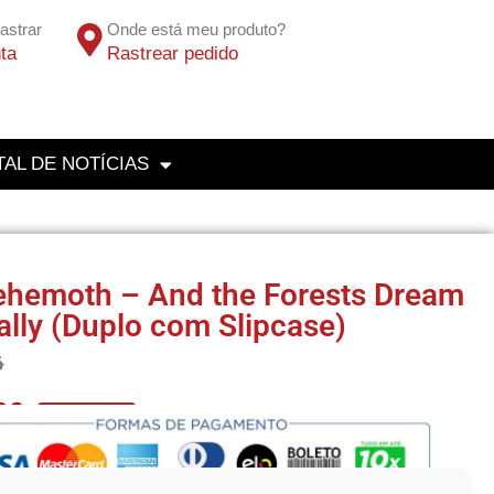
astrar
Onde está meu produto?
ta
Rastrear pedido
AL DE NOTÍCIAS
ehemoth – And the Forests Dream
ally (Duplo com Slipcase)
6
83
No Pix 5% OFF