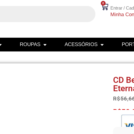
0
Entrar / Cad
Minha Con
ROUPAS
ACESSÓRIOS
PORT
CD B
Etern
R$
56,6
R$
53,