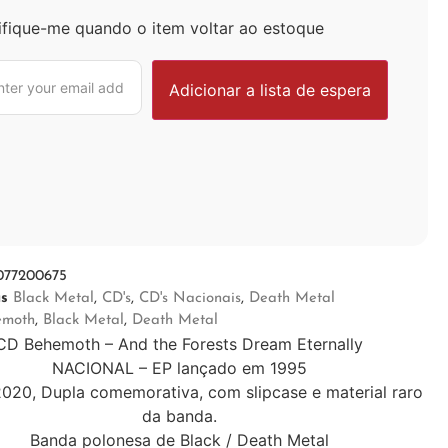
ifique-me quando o item voltar ao estoque
077200675
as
Black Metal
,
CD's
,
CD's Nacionais
,
Death Metal
emoth
,
Black Metal
,
Death Metal
CD Behemoth – And the Forests Dream Eternally
NACIONAL – EP lançado em 1995
020, Dupla comemorativa, com slipcase e material raro
da banda.
Banda polonesa de Black / Death Metal