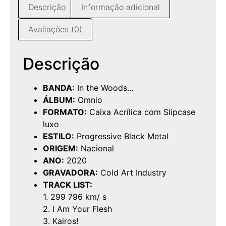
Descrição
Informação adicional
Avaliações (0)
Descrição
BANDA:
In the Woods…
ÁLBUM:
Omnio
FORMATO:
Caixa Acrílica com Slipcase
luxo
ESTILO:
Progressive Black Metal
ORIGEM:
Nacional
ANO:
2020
GRAVADORA:
Cold Art Industry
TRACK LIST:
1. 299 796 km/ s
2. I Am Your Flesh
3. Kairos!