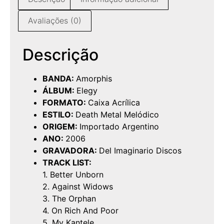
Avaliações (0)
Descrição
BANDA:
Amorphis
ÁLBUM:
Elegy
FORMATO:
Caixa Acrílica
ESTILO:
Death Metal Melódico
ORIGEM:
Importado Argentino
ANO:
2006
GRAVADORA:
Del Imaginario Discos
TRACK LIST:
1. Better Unborn
2. Against Widows
3. The Orphan
4. On Rich And Poor
5. My Kantele