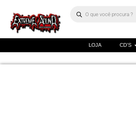
LOJA
CD’S