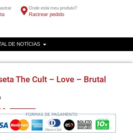
astrar
Onde está meu produto?
ta
Rastrear pedido
AL DE NOTÍCIAS
eta The Cult – Love – Brutal
0
00
No Pix 5% OFF