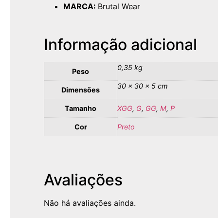
MARCA:
Brutal Wear
Informação adicional
0,35 kg
Peso
30 × 30 × 5 cm
Dimensões
Tamanho
XGG
,
G
,
GG
,
M
,
P
Cor
Preto
Avaliações
Não há avaliações ainda.