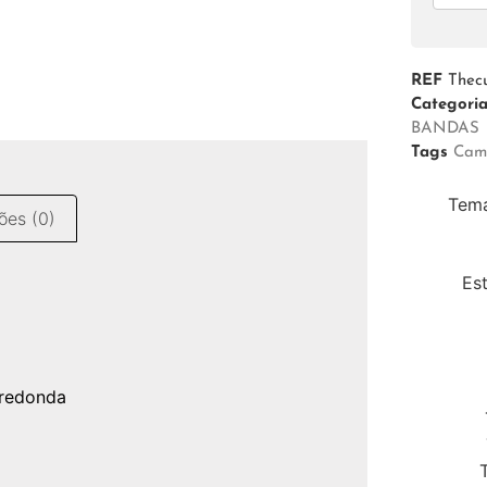
REF
Thecu
Categori
BANDAS
Tags
Cam
Tema
ões (0)
Es
 redonda