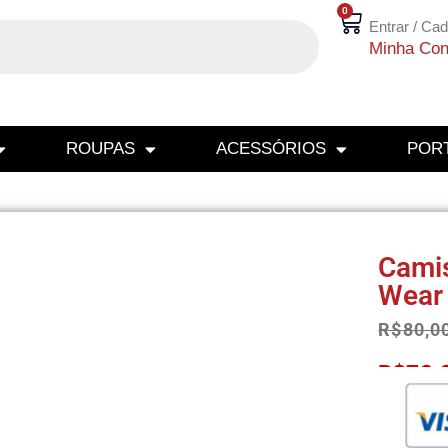
0
Entrar / Cad
Minha Con
ROUPAS
ACESSÓRIOS
PORT
Camis
Wear
R$
80,0
R$
76,