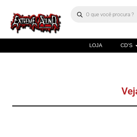
LOJA
CD’S
Vej