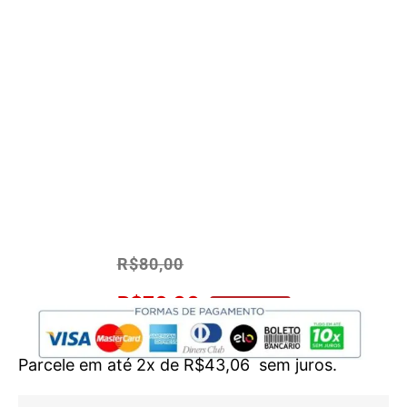
R$
80,00
R$
76,00
No Pix 5% OFF
Parcele em até 2x de
R$
43,06
sem juros.