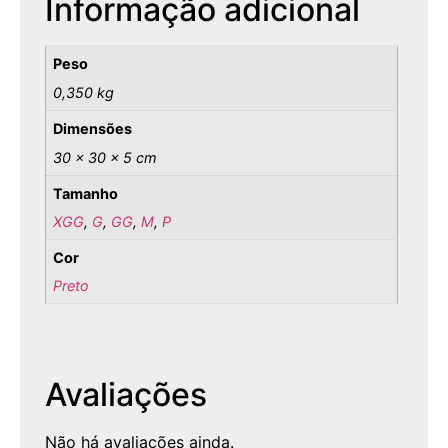
Informação adicional
Peso
0,350 kg
Dimensões
30 × 30 × 5 cm
Tamanho
XGG
,
G
,
GG
,
M
,
P
Cor
Preto
Avaliações
Não há avaliações ainda.