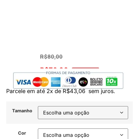
R$
80,00
R$
76,00
No Pix 5% OFF
Parcele em até 2x de
R$
43,06
sem juros.
Tamanho
Cor