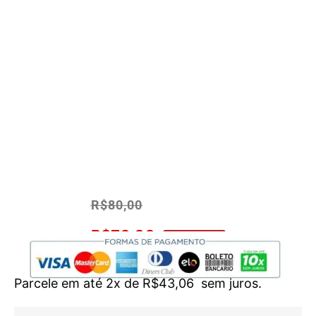
R$
80,00
R$
76,00
No Pix 5% OFF
Parcele em até 2x de
R$
43,06
sem juros.