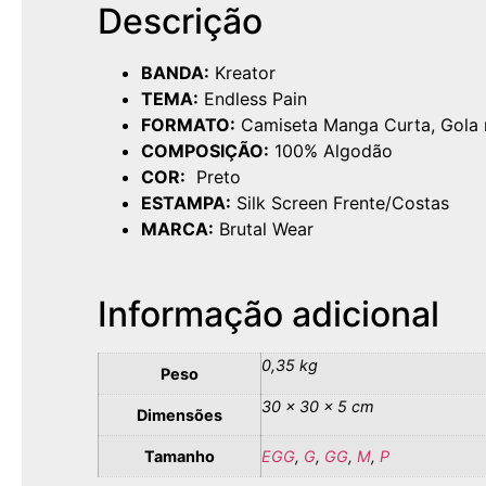
Descrição
BANDA:
Kreator
TEMA:
Endless Pain
FORMATO:
Camiseta Manga Curta, Gola
COMPOSIÇÃO:
100% Algodão
COR:
Preto
ESTAMPA:
Silk Screen Frente/Costas
MARCA:
Brutal Wear
Informação adicional
0,35 kg
Peso
30 × 30 × 5 cm
Dimensões
Tamanho
EGG
,
G
,
GG
,
M
,
P