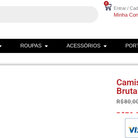
0
Entrar / Cad
Minha Con
ROUPAS
ACESSÓRIOS
PORT
Camis
Bruta
R$
80,0
R$
76,