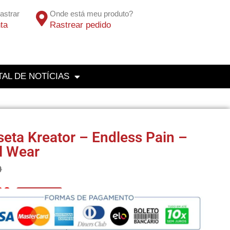
astrar
Onde está meu produto?
ta
Rastrear pedido
AL DE NOTÍCIAS
eta Kreator – Endless Pain –
l Wear
0
00
No Pix 5% OFF