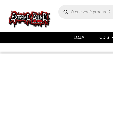
LOJA
CD’S