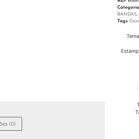
REF
krea
Categori
BANDAS
Tags
Cam
Tema
Estamp
T
ões (0)