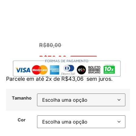
R$
80,00
R$
76,00
No Pix 5% OFF
Parcele em até 2x de
R$
43,06
sem juros.
Tamanho
Cor