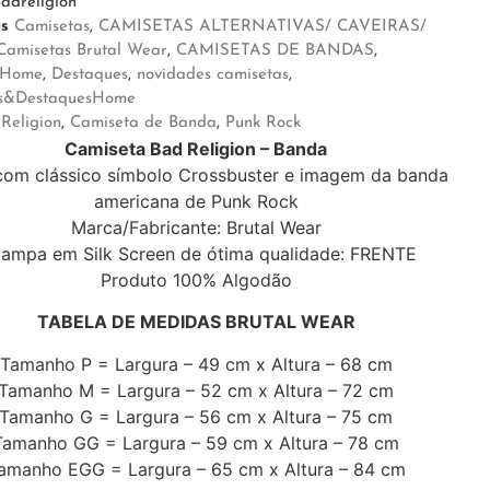
adreligion
as
Camisetas
,
CAMISETAS ALTERNATIVAS/ CAVEIRAS/
Camisetas Brutal Wear
,
CAMISETAS DE BANDAS
,
sHome
,
Destaques
,
novidades camisetas
,
s&DestaquesHome
Religion
,
Camiseta de Banda
,
Punk Rock
Camiseta
Bad Religion – Banda
om clássico símbolo Crossbuster e imagem da banda
americana de Punk Rock
Marca/Fabricante: Brutal Wear
tampa em Silk Screen de ótima qualidade: FRENTE
Produto 100% Algodão
TABELA DE MEDIDAS BRUTAL WEAR
Tamanho P = Largura – 49 cm x Altura – 68 cm
Tamanho M = Largura – 52 cm x Altura – 72 cm
Tamanho G = Largura – 56 cm x Altura – 75 cm
Tamanho GG = Largura – 59 cm x Altura – 78 cm
amanho EGG = Largura – 65 cm x Altura – 84 cm