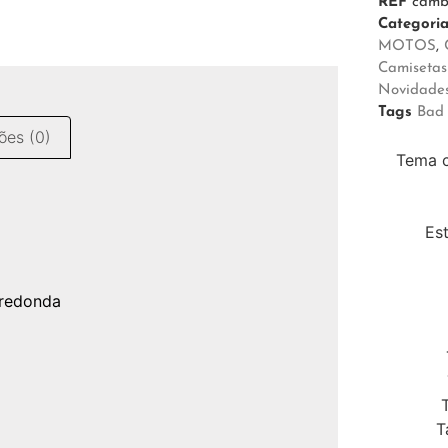
REF
camb
Categori
MOTOS
,
Camiseta
Novidade
Tags
Bad 
ões (0)
Tema c
Es
 redonda
T