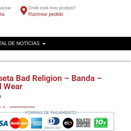
astrar
Onde está meu produto?
ta
Rastrear pedido
AL DE NOTÍCIAS
eta Bad Religion – Banda –
l Wear
0
00
No Pix 5% OFF