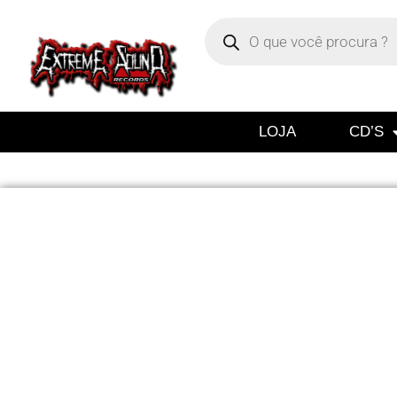
LOJA
CD’S