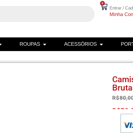
0
Entrar / Cad
Minha Con
ROUPAS
ACESSÓRIOS
PORT
Camis
Bruta
R$
80,0
R$
76,