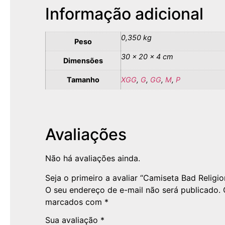
Informação adicional
0,350 kg
Peso
30 × 20 × 4 cm
Dimensões
Tamanho
XGG
,
G
,
GG
,
M
,
P
Avaliações
Não há avaliações ainda.
Seja o primeiro a avaliar “Camiseta Bad Religi
O seu endereço de e-mail não será publicado.
marcados com
*
Sua avaliação
*