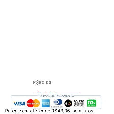
R$
80,00
R$
76,00
No Pix 5% OFF
Parcele em até 2x de
R$
43,06
sem juros.