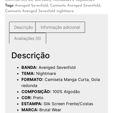
CAMISETAS DE BANDAS
,
Novidades e Reposicoes
Tags
Avenged Sevenfold
,
Camiseta Avenged Sevenfold
,
Camiseta Avenged Sevenfold nightmare
Descrição
Informação adicional
Avaliações (0)
Descrição
BANDA:
Avenged Sevenfold
TEMA:
Nightmare
FORMATO:
Camiseta Manga Curta, Gola
redonda
COMPOSIÇÃO:
100% Algodão
COR:
Preto
ESTAMPA:
Silk Screen Frente/Costas
MARCA:
Brutal Wear