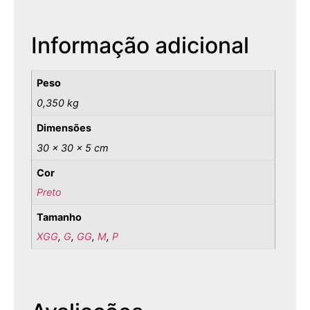
Informação adicional
Peso
0,350 kg
Dimensões
30 × 30 × 5 cm
Cor
Preto
Tamanho
XGG
,
G
,
GG
,
M
,
P