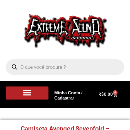
Minha Conta /
0
R$
0,00
Cadastrar
Portal de Notícias
Camiseta Avenged Sevenfold –