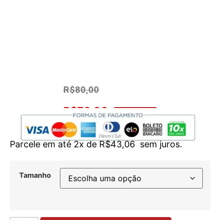
R$
80,00
R$
76,00
No Pix 5% OFF
Parcele em até 2x de
R$
43,06
sem juros.
Tamanho