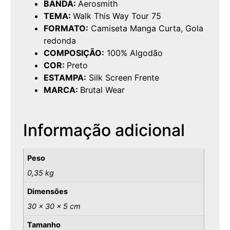
BANDA:
Aerosmith
TEMA:
Walk This Way Tour 75
FORMATO:
Camiseta Manga Curta, Gola
redonda
COMPOSIÇÃO:
100% Algodão
COR:
Preto
ESTAMPA:
Silk Screen Frente
MARCA:
Brutal Wear
Informação adicional
Peso
0,35 kg
Dimensões
30 × 30 × 5 cm
Tamanho