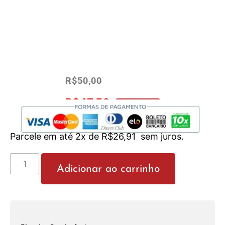
R$
50,00
R$
47,50
No Pix 5% OFF
Parcele em até 2x de
R$
26,91
sem juros.
Adicionar ao carrinho