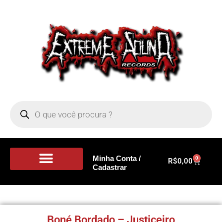
Minha Conta /
0
R$
0,00
Cadastrar
Portal de Notícias
Boné Bordado – Justiceiro