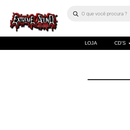
LOJA
CD’S