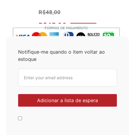
R$
48,00
R$
45,60
No Pix 5% OFF
Notifique-me quando o item voltar ao
estoque