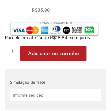
R$
35,00
R$
33,25
No Pix 5% OFF
Parcele em até 2x de
R$
18,84
sem juros.
Adicionar ao carrinho
Simulação de frete