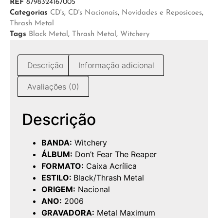
REF
8798324167005
Categorias
CD's
,
CD's Nacionais
,
Novidades e Reposicoes
,
Thrash Metal
Tags
Black Metal
,
Thrash Metal
,
Witchery
Descrição
Informação adicional
Avaliações (0)
Descrição
BANDA:
Witchery
ÁLBUM:
Don’t Fear The Reaper
FORMATO:
Caixa Acrílica
ESTILO:
Black/Thrash Metal
ORIGEM:
Nacional
ANO:
2006
GRAVADORA:
Metal Maximum