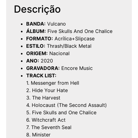
Descrição
BANDA:
Vulcano
ÁLBUM:
Five Skulls And One Chalice
FORMATO:
Acrílica+Slipcase
ESTILO:
Thrash/Black Metal
ORIGEM:
Nacional
ANO:
2020
GRAVADORA:
Encore Music
TRACK LIST:
1. Messenger from Hell
2. Hide Your Hate
3. The Harvest
4. Holocaust (The Second Assault)
5. Five Skulls and One Chalice
6. Witchcraft Act
7. The Seventh Seal
8. Minister