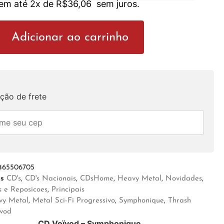
 em até 2x de
R$
36,06
sem juros.
Adicionar ao carrinho
ção de frete
465506705
as
CD's
,
CD's Nacionais
,
CDsHome
,
Heavy Metal
,
Novidades
,
 e Reposicoes
,
Principais
vy Metal
,
Metal Sci-Fi Progressivo
,
Symphonique
,
Thrash
ivod
CD Voïvod – Symphonique