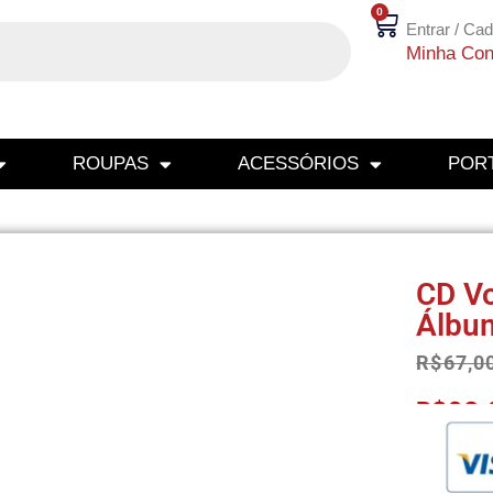
0
Entrar / Cad
Minha Con
ROUPAS
ACESSÓRIOS
PORT
CD V
Álbu
R$
67,0
R$
63,