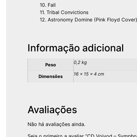
10. Fall
11. Tribal Convictions
12. Astronomy Domine (Pink Floyd Cover
Informação adicional
0,2 kg
Peso
16 × 15 × 4 cm
Dimensões
Avaliações
Não há avaliações ainda.
Seja o primeiro a avaliar “CD Voivod – Symph