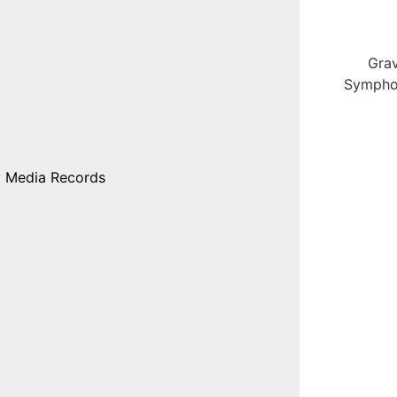
Gra
Symphon
y Media Records