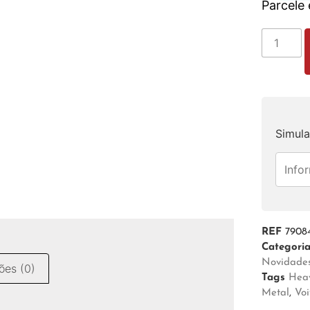
Parcele
Simula
REF
7908
Categori
Novidades
ões (0)
Tags
Hea
Metal
,
Vo