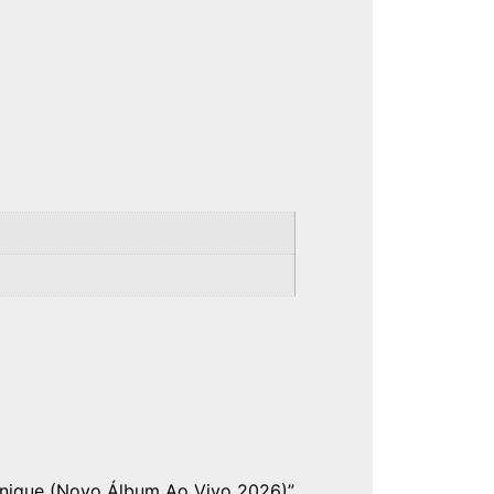
)
onique (Novo Álbum Ao Vivo 2026)”