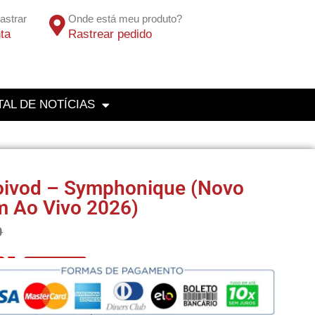
astrar
Onde está meu produto?
ta
Rastrear pedido
AL DE NOTÍCIAS
oivod – Symphonique (Novo
m Ao Vivo 2026)
0
65
No Pix 5% OFF