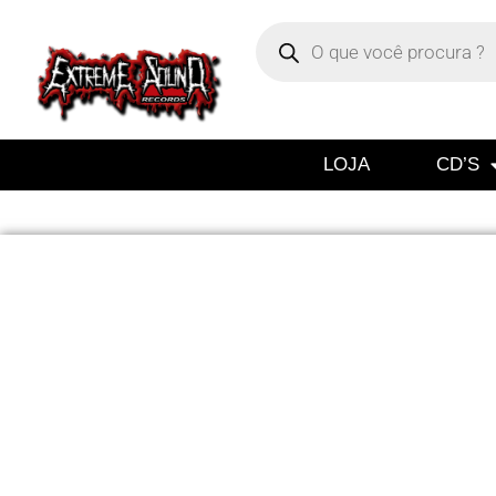
LOJA
CD’S