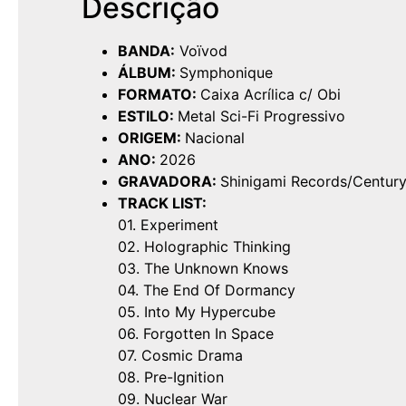
Descrição
BANDA:
Voïvod
ÁLBUM:
Symphonique
FORMATO:
Caixa Acrílica c/ Obi
ESTILO:
Metal Sci-Fi Progressivo
ORIGEM:
Nacional
ANO:
2026
GRAVADORA:
Shinigami Records/Centur
TRACK LIST:
01. Experiment
02. Holographic Thinking
03. The Unknown Knows
04. The End Of Dormancy
05. Into My Hypercube
06. Forgotten In Space
07. Cosmic Drama
08. Pre-Ignition
09. Nuclear War