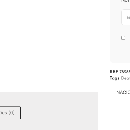
REF
7898
Tags
Dea
NACIO
ões (0)