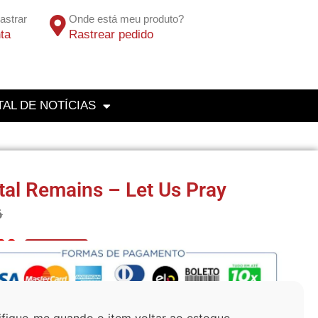
astrar
Onde está meu produto?
ta
Rastrear pedido
AL DE NOTÍCIAS
tal Remains – Let Us Pray
6
83
No Pix 5% OFF
ifique-me quando o item voltar ao estoque