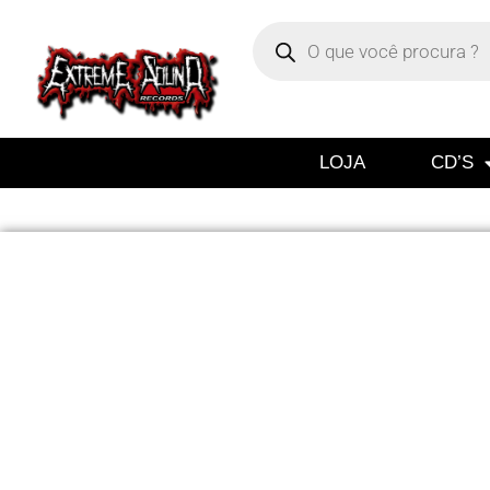
LOJA
CD’S