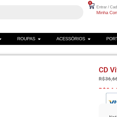
0
Entrar / Cad
Minha Con
ROUPAS
ACESSÓRIOS
PORT
CD Vi
R$
36,6
R$
34,
Not