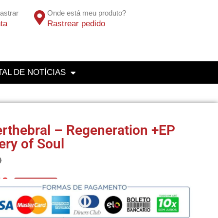
astrar
Onde está meu produto?
ta
Rastrear pedido
AL DE NOTÍCIAS
rthebral – Regeneration +EP
ery of Soul
0
10
No Pix 5% OFF