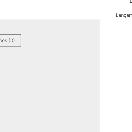
E
Lançam
ões (0)