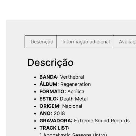
Descrição
Informação adicional
Avaliaç
Descrição
BANDA:
Verthebral
ÁLBUM:
Regeneration
FORMATO:
Acrílica
ESTILO:
Death Metal
ORIGEM:
Nacional
ANO:
2018
GRAVADORA:
Extreme Sound Records
TRACK LIST:
1 Apocalyptic Seasons (Intro)