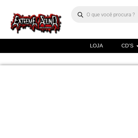
LOJA
CD’S