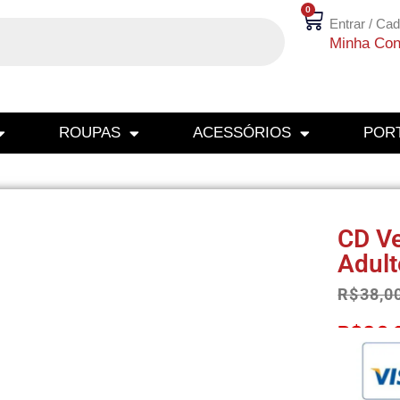
0
Entrar / Cad
Minha Con
ROUPAS
ACESSÓRIOS
PORT
CD Ve
Adult
R$
38,0
R$
36,