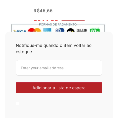
R$
46,66
R$
44,33
No Pix 5% OFF
Notifique-me quando o item voltar ao
estoque