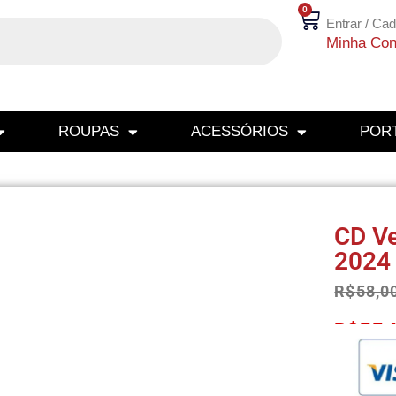
0
Entrar / Cad
Minha Con
ROUPAS
ACESSÓRIOS
PORT
CD Ve
2024
R$
58,0
R$
55,