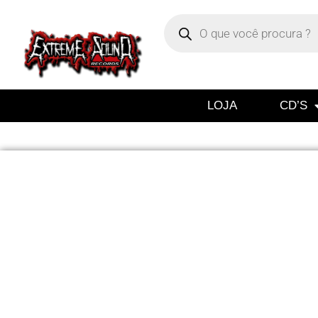
LOJA
CD’S