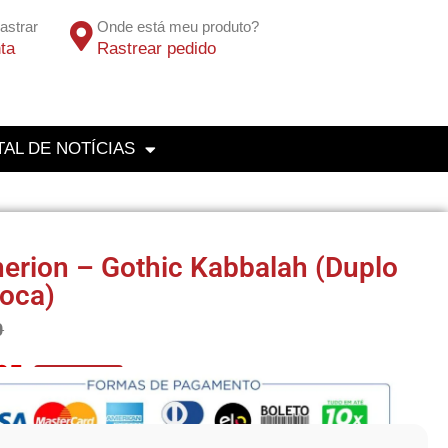
astrar
Onde está meu produto?
ta
Rastrear pedido
AL DE NOTÍCIAS
erion – Gothic Kabbalah (Duplo
oca)
0
25
No Pix 5% OFF