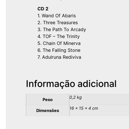
CD 2
1. Wand Of Abaris
2. Three Treasures
3. The Path To Arcady
4. TOF – The Trinity
5. Chain Of Minerva
6. The Falling Stone
7. Adulruna Rediviva
Informação adicional
0,2 kg
Peso
16 × 15 × 4 cm
Dimensões