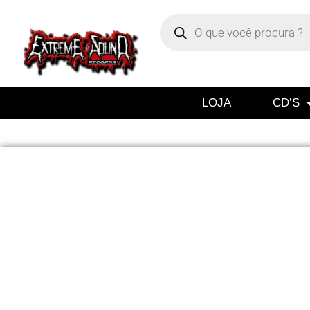
LOJA
CD’S