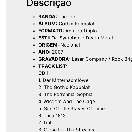
Descrição
BANDA:
Therion
ÁLBUM:
Gothic Kabbalah
FORMATO:
Acrílico Duplo
ESTILO:
Symphonic Death Metal
ORIGEM:
Nacional
ANO:
2007
GRAVADORA:
Laser Company / Rock Bri
TRACK LIST:
CD 1
1. Der Mitternachtlöwe
2. The Gothic Kabbalah
3. The Perrennial Sophia
4. Wisdom And The Cage
5. Son Of The Staves Of Time
6. Tuna 1613
7. Trul
8. Close Up The Streams