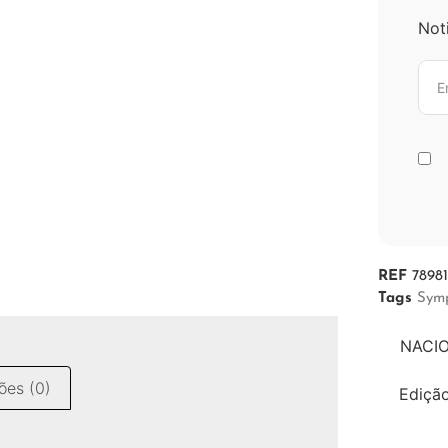
Not
REF
78981
Tags
Sym
NACIO
ões (0)
Ediçã