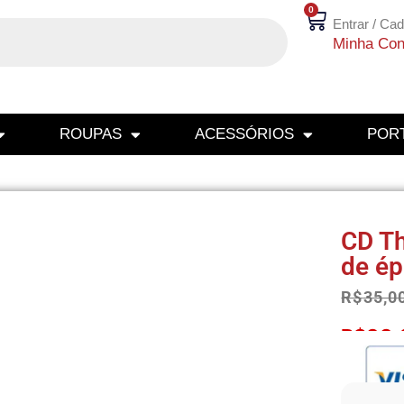
0
Entrar / Cad
Minha Con
ROUPAS
ACESSÓRIOS
PORT
CD Th
de ép
R$
35,0
R$
33,