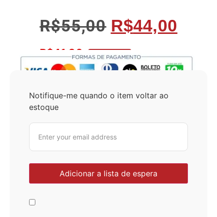
R$
55,00
R$
44,00
R$
41,80
No Pix 5% OFF
Notifique-me quando o item voltar ao
estoque